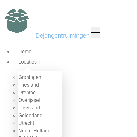
Dejongontruimingen
Voor elke
ontruimings
Klus
Home
Locaties
Ontruimen offerte
Groningen
Friesland
Drenthe
Overijssel
Flevoland
Gelderland
Utrecht
Noord-Holland